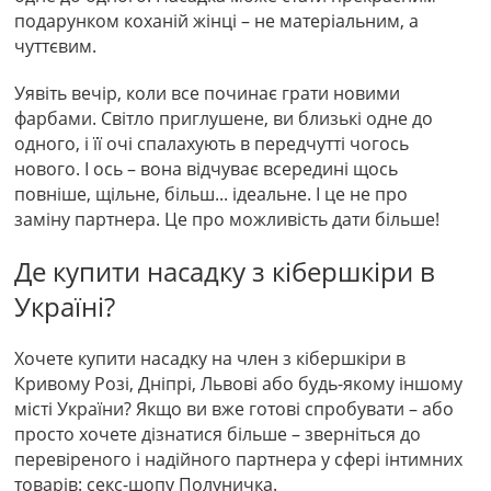
подарунком коханій жінці – не матеріальним, а
чуттєвим.
Уявіть вечір, коли все починає грати новими
фарбами. Світло приглушене, ви близькі одне до
одного, і її очі спалахують в передчутті чогось
нового. І ось – вона відчуває всередині щось
повніше, щільне, більш... ідеальне. І це не про
заміну партнера. Це про можливість дати більше!
Де купити насадку з кібершкіри в
Україні?
Хочете купити насадку на член з кібершкіри в
Кривому Розі, Дніпрі, Львові або будь-якому іншому
місті України? Якщо ви вже готові спробувати – або
просто хочете дізнатися більше – зверніться до
перевіреного і надійного партнера у сфері інтимних
товарів: секс-шопу Полуничка.