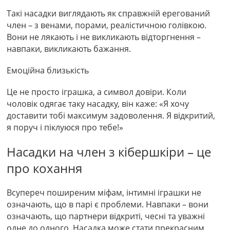
Такі насадки виглядають як справжній ерегований
член – з венами, порами, реалістичною голівкою.
Вони не лякають і не викликають відторгнення –
навпаки, викликають бажання.
Емоційна близькість
Це не просто іграшка, а символ довіри. Коли
чоловік одягає таку насадку, він каже: «Я хочу
доставити тобі максимум задоволення. Я відкритий,
я поруч і піклуюся про тебе!»
Насадки на член з кібершкіри – це
про кохання
Всупереч поширеним міфам, інтимні іграшки не
означають, що в парі є проблеми. Навпаки – вони
означають, що партнери відкриті, чесні та уважні
одне до одного. Насадка може стати прекрасним