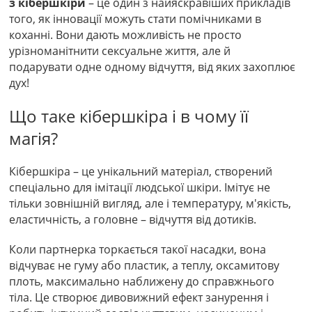
з кібершкіри
– це один з найяскравіших прикладів
того, як інновації можуть стати помічниками в
коханні. Вони дають можливість не просто
урізноманітнити сексуальне життя, але й
подарувати одне одному відчуття, від яких захоплює
дух!
Що таке кібершкіра і в чому її
магія?
Кібершкіра – це унікальний матеріал, створений
спеціально для імітації людської шкіри. Імітує не
тільки зовнішній вигляд, але і температуру, м'якість,
еластичність, а головне – відчуття від дотиків.
Коли партнерка торкається такої насадки, вона
відчуває не гуму або пластик, а теплу, оксамитову
плоть, максимально наближену до справжнього
тіла. Це створює дивовижний ефект занурення і