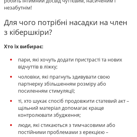
робить інтимний досвід чуттєвим, насиченим і
незабутнім!
Для чого потрібні насадки на член
з кібершкіри?
Хто їх вибирає:
пари, які хочуть додати пристрасті та нових
відчуттів в ліжку;
чоловіки, які прагнуть здивувати свою
партнерку збільшенням розміру або
посиленням стимуляції;
ті, хто шукає спосіб продовжити статевий акт –
щільний матеріал допомагає краще
контролювати збудження;
люди, які стикаються з тимчасовими або
постійними проблемами з ерекцією –