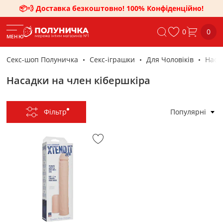
📦💨 Доставка безкоштовно! 100% Конфіденційно!
0
0
МЕНЮ
Секс-шоп Полуничка
Секс-iграшки
Для Чоловіків
Наса
Насадки на член кібершкіра
Фільтр
Популярні