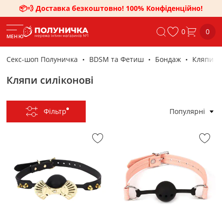
📦💨 Доставка безкоштовно! 100% Конфіденційно!
0
0
МЕНЮ
Секс-шоп Полуничка
BDSM та Фетиш
Бондаж
Кляпи
Кляпи силіконові
Фільтр
Популярні