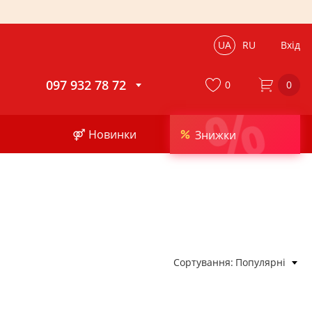
UA
RU
Вхід
097 932 78 72
0
0
%
⚤ Новинки
Знижки
Сортування
Популярні