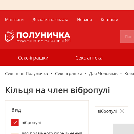
Магазини
Доставка та оплата
Новини
Контакти
Секс-іграшки
Секс аптека
Секс-шоп Полуничка
Секс-iграшки
Для Чоловіків
Кіль
Кільця на член вібропулі
Вид
вібропулі
вібропулі
для подвійного проникнення