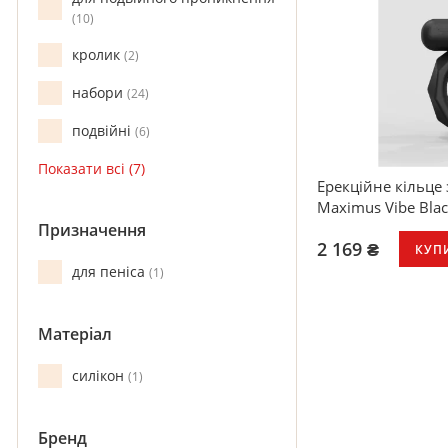
10
кролик
2
набори
24
подвійні
6
Ерекційне кільце
Maximus Vibe Bla
Призначення
2 169 ₴
КУП
для пеніса
1
Матеріал
силікон
1
Бренд