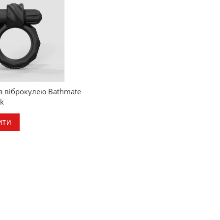
 з віброкулею Bathmate
ck
ИТИ