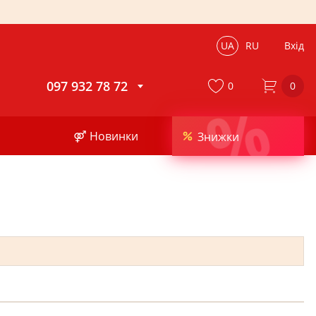
UA
RU
Вхід
097 932 78 72
0
0
%
⚤ Новинки
Знижки