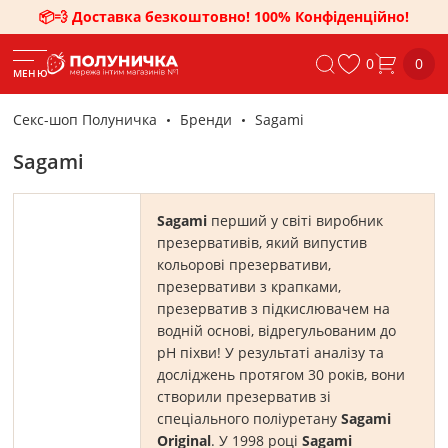
📦💨 Доставка безкоштовно! 100% Конфіденційно!
0
0
МЕНЮ
Секс-шоп Полуничка
Бренди
Sagami
Sagami
Sagami
перший у світі виробник
презервативів, який випустив
кольорові презервативи,
презервативи з крапками,
презерватив з підкислювачем на
водній основі, відрегульованим до
рН піхви! У результаті аналізу та
досліджень протягом 30 років, вони
створили презерватив зі
спеціального поліуретану
Sagami
Original
. У 1998 році
Sagami