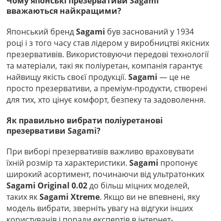
Чому японські презервативи Sagami
вважаються найкращими?
Японський бренд
Sagami
був заснований у 1934
році і з того часу став лідером у виробництві якісних
презервативів. Використовуючи передові технології
та матеріали, такі як поліуретан, компанія гарантує
найвищу якість своєї продукції.
Sagami
— це не
просто презервативи, а преміум-продукти, створені
для тих, хто цінує комфорт, безпеку та задоволення.
Як правильно вибрати поліуретанові
презервативи Sagami?
При виборі презервативів важливо враховувати
їхній розмір та характеристики.
Sagami
пропонує
широкий асортимент, починаючи від ультратонких
Sagami Original 0.02
до більш міцних моделей,
таких як
Sagami Xtreme
. Якщо ви не впевнені, яку
модель вибрати, зверніть увагу на відгуки інших
користувачів і поради експертів в інтернет-