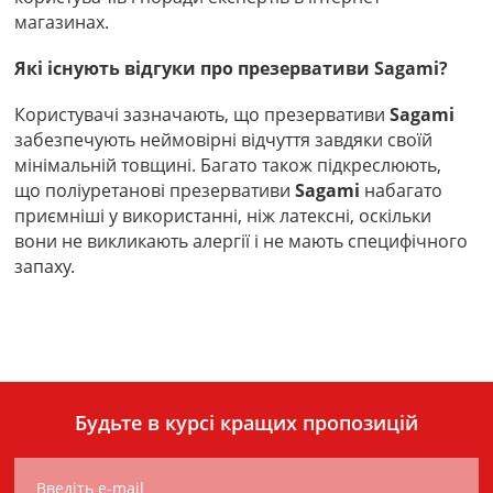
магазинах.
Які існують відгуки про презервативи Sagami?
Користувачі зазначають, що презервативи
Sagami
забезпечують неймовірні відчуття завдяки своїй
мінімальній товщині. Багато також підкреслюють,
що поліуретанові презервативи
Sagami
набагато
приємніші у використанні, ніж латексні, оскільки
вони не викликають алергії і не мають специфічного
запаху.
Будьте в курсі кращих пропозицій
Введіть e-mail