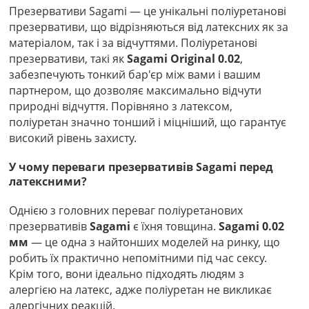
Презервативи Sagami — це унікальні поліуретанові
презервативи, що відрізняються від латексних як за
матеріалом, так і за відчуттями. Поліуретанові
презервативи, такі як
Sagami Original 0.02
,
забезпечують тонкий бар'єр між вами і вашим
партнером, що дозволяє максимально відчути
природні відчуття. Порівняно з латексом,
поліуретан значно тонший і міцніший, що гарантує
високий рівень захисту.
У чому переваги презервативів Sagami перед
латексними?
Однією з головних переваг поліуретанових
презервативів
Sagami
є їхня товщина.
Sagami 0.02
мм
— це одна з найтонших моделей на ринку, що
робить їх практично непомітними під час сексу.
Крім того, вони ідеально підходять людям з
алергією на латекс, адже поліуретан не викликає
алергічних реакцій.