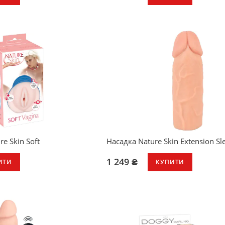
ичний вібратор з присоскою
ції в 3 швидкостях
ьт дистанційного керування
ий
апоном
альну шкіру матеріал Nature
а головка і вени
ся
e Skin Soft
Насадка Nature Skin Extension Sl
1 249 ₴
ИТИ
КУПИТИ