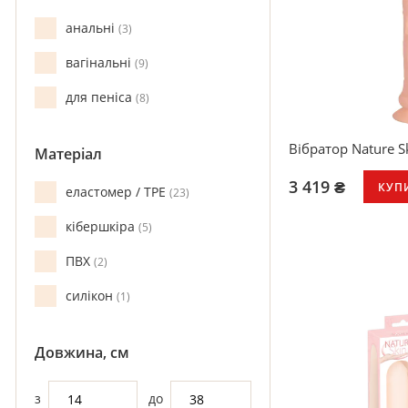
анальні
3
вагінальні
9
для пеніса
8
Вібратор Nature Sk
Матеріал
3 419 ₴
КУП
еластомер / TPE
23
Гнучкий натурал
кібершкіра
5
всмоктуючою о
10 режимів вібра
ПВХ
2
регульовані)
Практичний пуль
силікон
1
Водонепроникн
Матеріал, схожи
Яскраво виражен
Довжина, см
яєчка
Перезаряджаєть
Вібруючий чудов
з
до