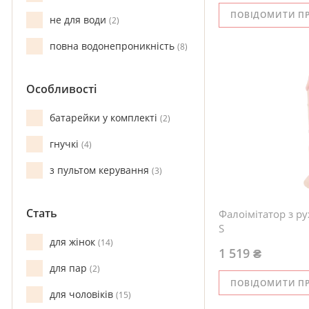
ПОВІДОМИТИ П
не для води
2
повна водонепроникність
8
Особливості
батарейки у комплекті
2
гнучкі
4
з пультом керування
3
Стать
Фалоімітатор з р
S
для жінок
14
1 519 ₴
для пар
2
ПОВІДОМИТИ П
для чоловіків
15