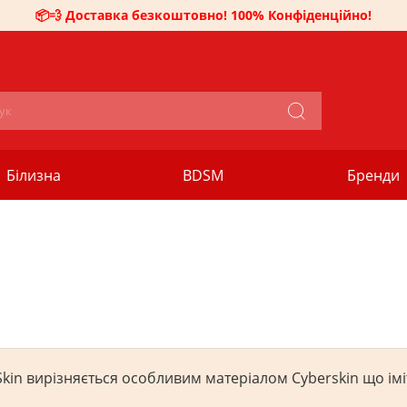
📦💨 Доставка безкоштовно! 100% Конфіденційно!
Білизна
BDSM
Бренди
Skin вирізняється особливим матеріалом Cyberskin що іміт