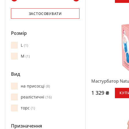
Гнучкий реаліст
ЗАСТОСОВУВАТИ
10 режимів вібра
Бездротовий пул
Водонепроникн
Сумісний зі стр
Розмір
Схожий на натур
Skin
L
1
Яскраво виражен
Перезаряджаєть
M
1
Вид
Мастурбатор Natur
на присосці
8
1 329 ₴
КУП
реалістичні
16
торс
1
Призначення