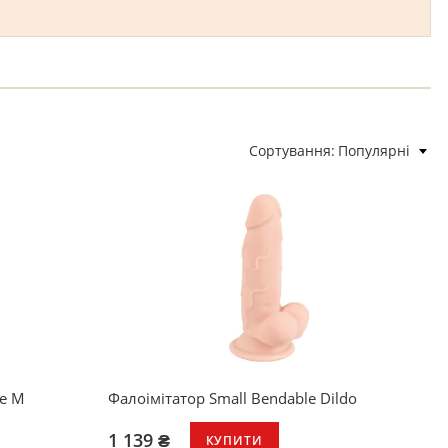
Сортування
Популярні
be M
Фалоімітатор Small Bendable Dildo
1 139 ₴
КУПИТИ