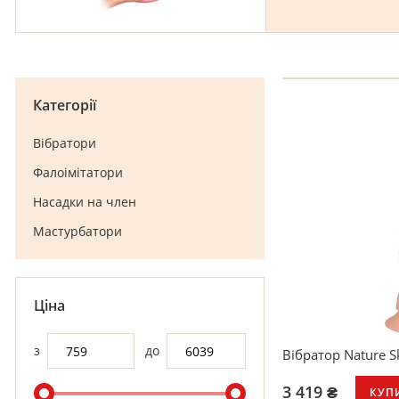
Категорії
Вібратори
Фалоімітатори
Насадки на член
Мастурбатори
Ціна
з
до
Вібратор Nature S
3 419 ₴
КУП