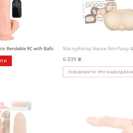
in Bendable RC with Balls
Мастурбатор Nature Skin Pussy &
6 039 ₴
ИТИ
ПОВІДОМИТИ ПРО НАДХОДЖЕН
ьний вібратор з
сновою
ції в 3 швидкостях (+/-
т дистанційного керування
ий
й на натуральну шкіру
а головка і вени з основою
ся
ий пеніс з усіма деталями!