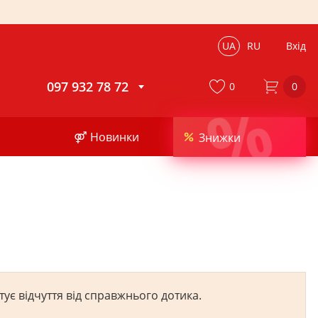
UA
RU
Вхід
097 932 78 72
0
0
%
⚤ Новинки
Знижки
ує відчуття від справжнього дотика.