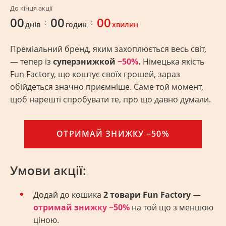
До кінця акції
00
00
00
:
:
днів
годин
хвилин
Преміальний бренд, яким захоплюється весь світ,
— тепер із
суперзнижкой
−50%
.
Німецька якість
Fun Factory, що коштує своїх грошей, зараз
обійдеться значно приємніше. Саме той момент,
щоб нарешті спробувати те, про що давно думали.
ОТРИМАЙ ЗНИЖКУ −50%
Умови акції:
Додай до кошика
2 товари Fun Factory
—
отримай знижку −50%
на той що з меншою
ціною.