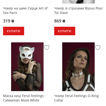
Чокер на шию Серце Art of
Чокер зі стразами Bijoux Pour
Sex Paris
Toi Slave
319 ₴
869 ₴
КУПИТИ
КУПИТИ
Маска киці Feral Feelings
Чокер Feral Feelings O-Ring
Catwoman Mask White
Collar